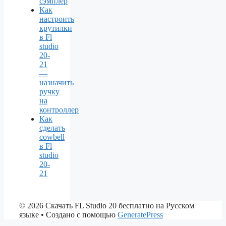
сэмплер
Как
настроить
крутилки
в Fl
studio
20-
21
—
назначить
ручку
на
контроллер
Как
сделать
cowbell
в Fl
studio
20-
21
© 2026 Скачать FL Studio 20 бесплатно на Русском
языке
• Создано с помощью
GeneratePress