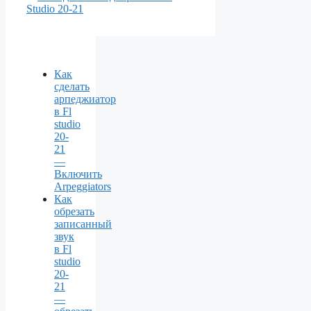
Studio 20-21
Как
сделать
арпеджиатор
в Fl
studio
20-
21
—
Включить
Arpeggiators
Как
обрезать
записанный
звук
в Fl
studio
20-
21
—