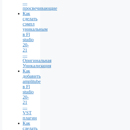
—
просвечивающие
Как
сделать
сэмпл
уникальным
в Fl
studio
20-
21
—
Оригинальная
Уникализация
Как
добавить
amplitube
в Fl
studio
20-
21
—
VST
плагин
Как
сделать