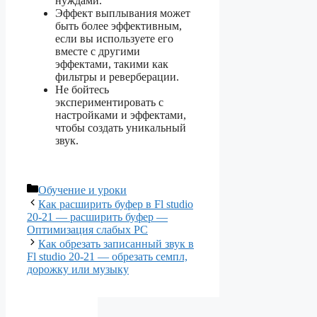
нуждами.
Эффект выплывания может
быть более эффективным,
если вы используете его
вместе с другими
эффектами, такими как
фильтры и реверберации.
Не бойтесь
экспериментировать с
настройками и эффектами,
чтобы создать уникальный
звук.
Рубрики
Обучение и уроки
Как расширить буфер в Fl studio
20-21 — расширить буфер —
Оптимизация слабых PC
Как обрезать записанный звук в
Fl studio 20-21 — обрезать семпл,
дорожку или музыку