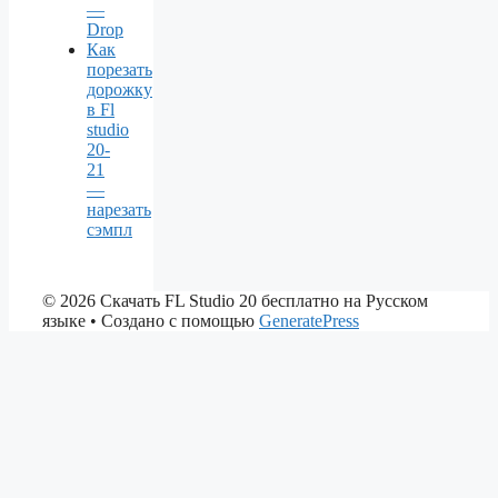
—
Drop
Как
порезать
дорожку
в Fl
studio
20-
21
—
нарезать
сэмпл
© 2026 Скачать FL Studio 20 бесплатно на Русском
языке
• Создано с помощью
GeneratePress