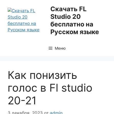
Перейти
Скачать FL
к
Studio 20
содержимому
бесплатно на
Русском языке
Меню
Как понизить
голос в Fl studio
20-21
3 декабря, 2023
от
admin