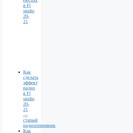
electrax
в Fl
studio
20-
21
Как
сделать
эффект
радио
в Fl
studio
20-
21
—
старый
радиоприемник
Как