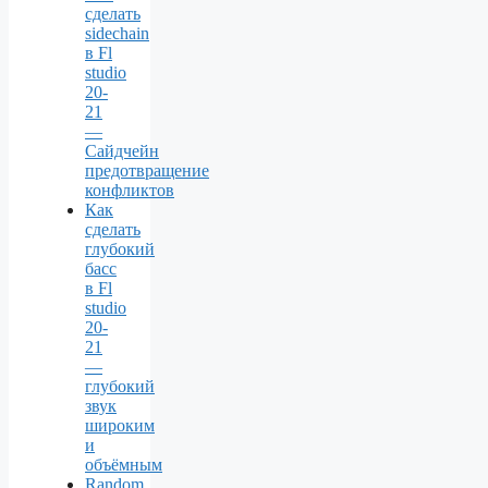
сделать
sidechain
в Fl
studio
20-
21
—
Сайдчейн
предотвращение
конфликтов
Как
сделать
глубокий
басс
в Fl
studio
20-
21
—
глубокий
звук
широким
и
объёмным
Random