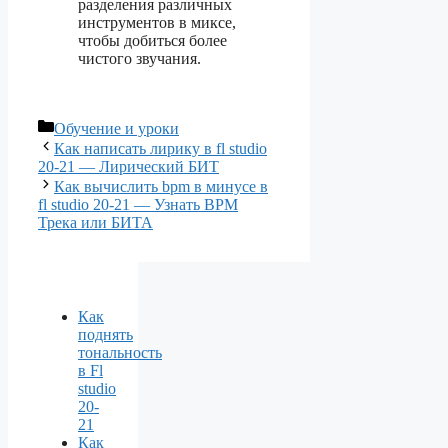
разделения различных
инструментов в миксе,
чтобы добиться более
чистого звучания.
Рубрики
Обучение и уроки
Как написать лирику в fl studio
20-21 — Лирический БИТ
Как вычислить bpm в минусе в
fl studio 20-21 — Узнать BPM
Трека или БИТА
Как
поднять
тональность
в Fl
studio
20-
21
Как