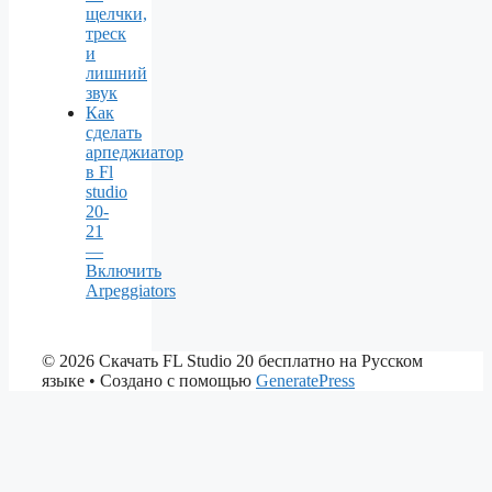
щелчки,
треск
и
лишний
звук
Как
сделать
арпеджиатор
в Fl
studio
20-
21
—
Включить
Arpeggiators
© 2026 Скачать FL Studio 20 бесплатно на Русском
языке
• Создано с помощью
GeneratePress