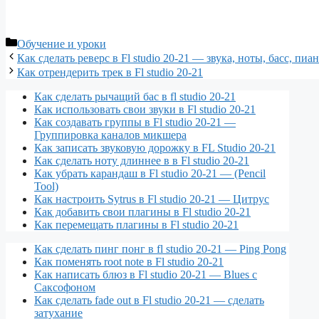
Рубрики
Обучение и уроки
Как сделать реверс в Fl studio 20-21 — звука, ноты, басс, пиа
Как отрендерить трек в Fl studio 20-21
Как сделать рычащий бас в fl studio 20-21
Как использовать свои звуки в Fl studio 20-21
Как создавать группы в Fl studio 20-21 —
Группировка каналов микшера
Как записать звуковую дорожку в FL Studio 20-21
Как сделать ноту длиннее в в Fl studio 20-21
Как убрать карандаш в Fl studio 20-21 — (Pencil
Tool)
Как настроить Sytrus в Fl studio 20-21 — Цитрус
Как добавить свои плагины в Fl studio 20-21
Как перемещать плагины в Fl studio 20-21
Как сделать пинг понг в fl studio 20-21 — Ping Pong
Как поменять root note в Fl studio 20-21
Как написать блюз в Fl studio 20-21 — Blues с
Саксофоном
Как сделать fade out в Fl studio 20-21 — сделать
затухание