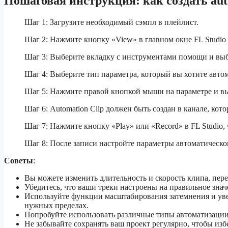
Пошаговая инструкция: как создать autom
Шаг 1: Загрузите необходимый сэмпл в плейлист.
Шаг 2: Нажмите кнопку «View» в главном окне FL Studio 
Шаг 3: Выберите вкладку с инструментами помощи и выбе
Шаг 4: Выберите тип параметра, который вы хотите автом
Шаг 5: Нажмите правой кнопкой мыши на параметре и выб
Шаг 6: Automation Clip должен быть создан в канале, кот
Шаг 7: Нажмите кнопку «Play» или «Record» в FL Studio, 
Шаг 8: После записи настройте параметры автоматическо
Советы
:
Вы можете изменить длительность и скорость клипа, пере
Убедитесь, что ваши треки настроены на правильное знач
Используйте функции масштабирования затемнения и увел
нужных пределах.
Попробуйте использовать различные типы автоматизации
Не забывайте сохранять ваш проект регулярно, чтобы избе