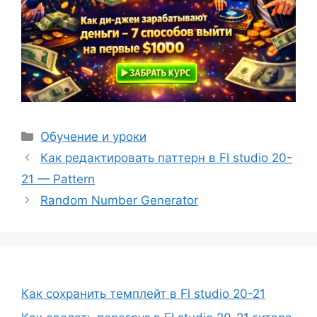
Рубрики
Обучение и уроки
Как редактировать паттерн в Fl studio 20-
21 — Pattern
Random Number Generator
Как сохранить темплейт в Fl studio 20-21