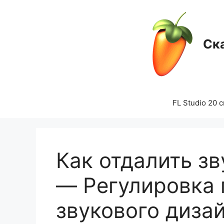
Перейти
к
содержимому
Ска
FL Studio 20 
Как отдалить зву
— Регулировка 
звукового диза