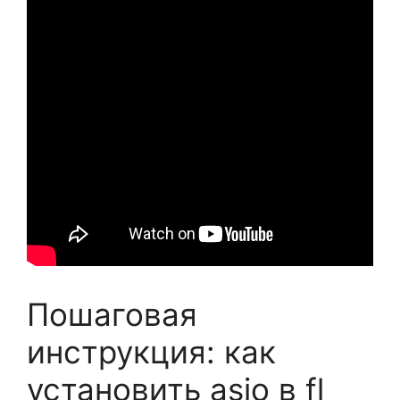
Пошаговая
инструкция: как
установить asio в fl