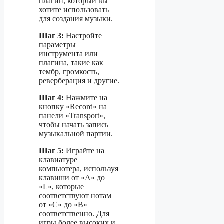
плагин, который вы
хотите использовать
для создания музыки.
Шаг 3:
Настройте
параметры
инструмента или
плагина, такие как
тембр, громкость,
реверберация и другие.
Шаг 4:
Нажмите на
кнопку «Record» на
панели «Transport»,
чтобы начать запись
музыкальной партии.
Шаг 5:
Играйте на
клавиатуре
компьютера, используя
клавиши от «A» до
«L», которые
соответствуют нотам
от «C» до «B»
соответственно. Для
игры более высоких и