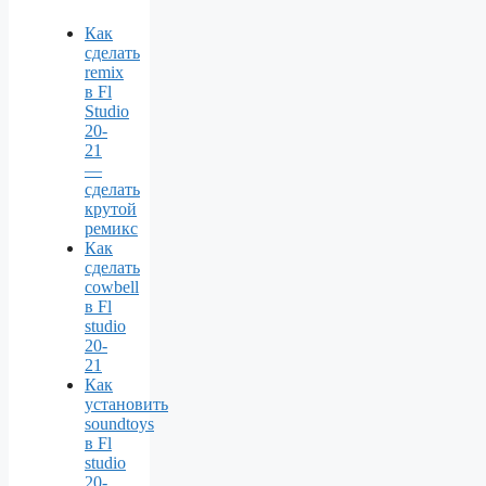
Как
сделать
remix
в Fl
Studio
20-
21
—
сделать
крутой
ремикс
Как
сделать
cowbell
в Fl
studio
20-
21
Как
установить
soundtoys
в Fl
studio
20-