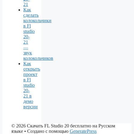
21
Как
сделать
колокольчики
в Fl
studio
20-
21
—
звук
колокольчиков
Как
открыть
проект
в Fl
studio
20-
21 в
демо
версии
© 2026 Скачать FL Studio 20 бесплатно на Русском
языке
• Создано с помощью
GeneratePress