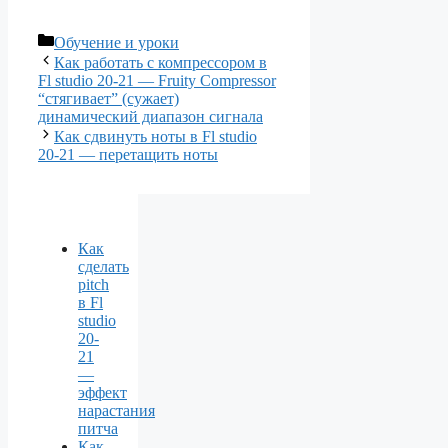
Рубрики
Обучение и уроки
Как работать с компрессором в
Fl studio 20-21 — Fruity Compressor
“стягивает” (сужает)
динамический диапазон сигнала
Как сдвинуть ноты в Fl studio
20-21 — перетащить ноты
Как
сделать
pitch
в Fl
studio
20-
21
—
эффект
нарастания
питча
Как