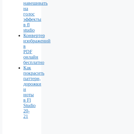
навешивать
на
голос
эффекты
в fl
studio
Конвертер
изображений
в
PDF
онлайн
бесплатно
Как
покрасить
паттерн,
дорожки
и
ноты
в Fl
Studio
20-
21