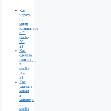
Как
играть
на
миди
клавиатуре
в Fl
studio
20-
21
Как
сделать
глиссандо
в Fl
studio
20-
21
Как
удалить
канал
в
микшере
Fl
studio