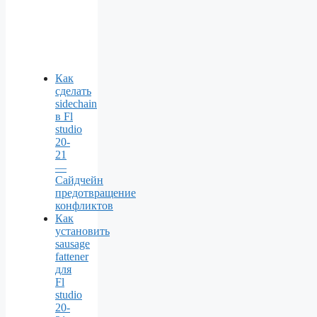
Как
сделать
sidechain
в Fl
studio
20-
21
—
Сайдчейн
предотвращение
конфликтов
Как
установить
sausage
fattener
для
Fl
studio
20-