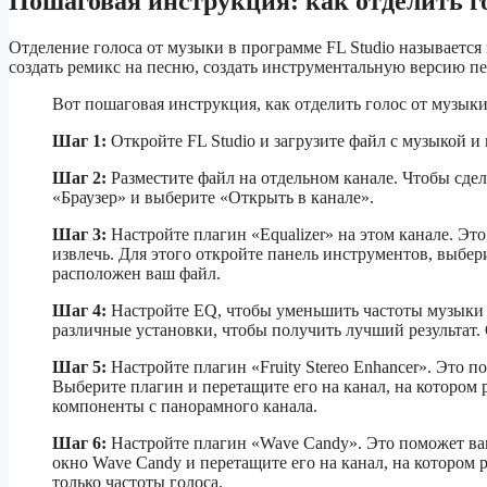
Пошаговая инструкция: как отделить гол
Отделение голоса от музыки в программе FL Studio называется
создать ремикс на песню, создать инструментальную версию пе
Вот пошаговая инструкция, как отделить голос от музыки 
Шаг 1:
Откройте FL Studio и загрузите файл с музыкой и 
Шаг 2:
Разместите файл на отдельном канале. Чтобы сде
«Браузер» и выберите «Открыть в канале».
Шаг 3:
Настройте плагин «Equalizer» на этом канале. Это
извлечь. Для этого откройте панель инструментов, выбери
расположен ваш файл.
Шаг 4:
Настройте EQ, чтобы уменьшить частоты музыки и
различные установки, чтобы получить лучший результат.
Шаг 5:
Настройте плагин «Fruity Stereo Enhancer». Это п
Выберите плагин и перетащите его на канал, на котором 
компоненты с панорамного канала.
Шаг 6:
Настройте плагин «Wave Candy». Это поможет вам
окно Wave Candy и перетащите его на канал, на котором 
только частоты голоса.