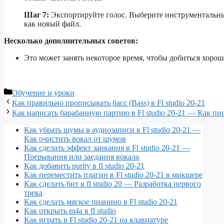
Шаг 7:
Экспортируйте голос. Выберите инструментальный
как новый файл.
Несколько дополнительных советов:
Это может занять некоторое время, чтобы добиться хороше
Рубрики
Обучение и уроки
Как правильно прописывать басс (Bass) в Fl studio 20-21
Как написать барабанную партию в Fl studio 20-21 — Как пи
Как убрать шумы в аудиозаписи в Fl studio 20-21 —
Как очистить вокал от шумов
Как сделать эффект заикания в Fl studio 20-21 —
Прерывания или заедания вокала
Как добавить purity в fl studio 20-21
Как переместить плагин в Fl studio 20-21 в микшере
Как сделать бит в fl studio 20 — Разработка первого
трека
Как сделать мягкое пианино в Fl studio 20-21
Как открыть m4a в fl studio
Как играть в Fl studio 20-21 на клавиатуре