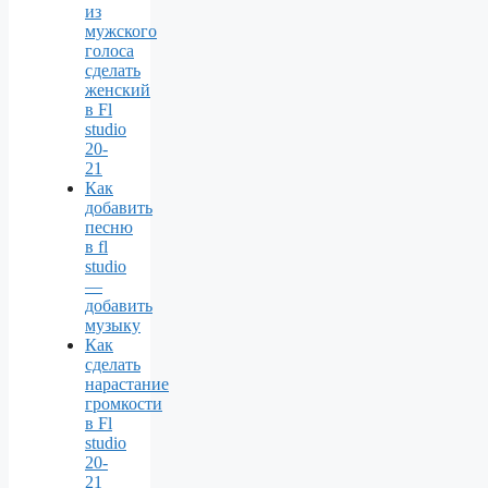
из
мужского
голоса
сделать
женский
в Fl
studio
20-
21
Как
добавить
песню
в fl
studio
—
добавить
музыку
Как
сделать
нарастание
громкости
в Fl
studio
20-
21