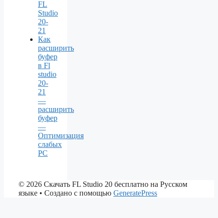
FL
Studio
20-
21
Как
расширить
буфер
в Fl
studio
20-
21
—
расширить
буфер
—
Оптимизация
слабых
PC
© 2026 Скачать FL Studio 20 бесплатно на Русском
языке
• Создано с помощью
GeneratePress