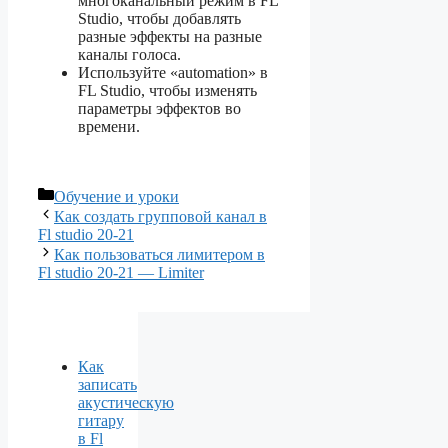
многоканальный режим в FL
Studio, чтобы добавлять
разные эффекты на разные
каналы голоса.
Используйте «automation» в
FL Studio, чтобы изменять
параметры эффектов во
времени.
Рубрики
Обучение и уроки
Как создать групповой канал в
Fl studio 20-21
Как пользоваться лимитером в
Fl studio 20-21 — Limiter
Как
записать
акустическую
гитару
в Fl