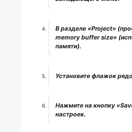
В разделе «Project» (п
memory buffer size» (и
памяти).
Установите флажок рядо
Нажмите на кнопку «Save
настроек.